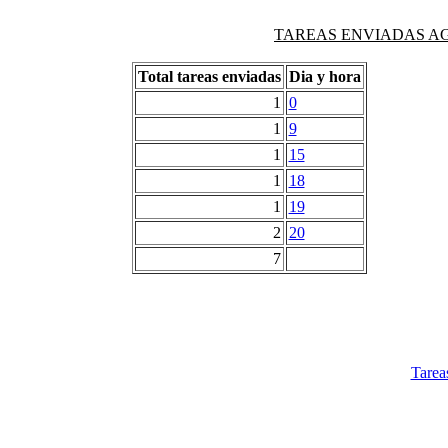
TAREAS ENVIADAS AG
Total tareas enviadas
Dia y hora
1
0
1
9
1
15
1
18
1
19
2
20
7
Tarea