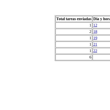
Total tareas enviadas
Dia y hor
1
12
2
18
1
19
1
21
1
22
6