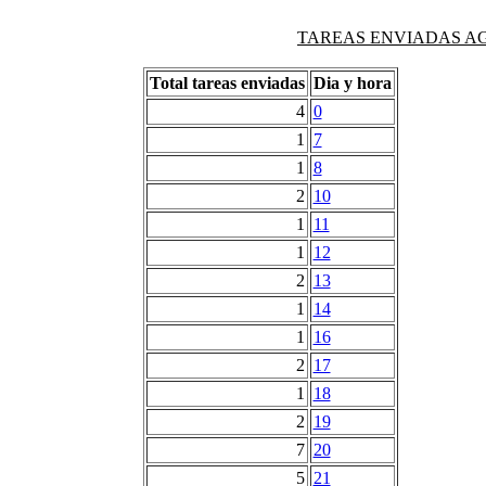
TAREAS ENVIADAS AG
Total tareas enviadas
Dia y hora
4
0
1
7
1
8
2
10
1
11
1
12
2
13
1
14
1
16
2
17
1
18
2
19
7
20
5
21