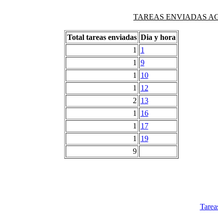
TAREAS ENVIADAS AG
Total tareas enviadas
Dia y hora
1
1
1
9
1
10
1
12
2
13
1
16
1
17
1
19
9
Tarea