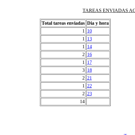
TAREAS ENVIADAS AG
Total tareas enviadas
Dia y hora
1
10
1
13
1
14
2
16
1
17
3
18
2
21
1
22
2
23
14