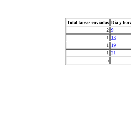
Total tareas enviadas
Dia y hor
2
9
1
13
1
19
1
21
5