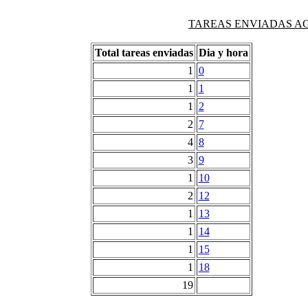
TAREAS ENVIADAS AG
Total tareas enviadas
Dia y hora
1
0
1
1
1
2
2
7
4
8
3
9
1
10
2
12
1
13
1
14
1
15
1
18
19