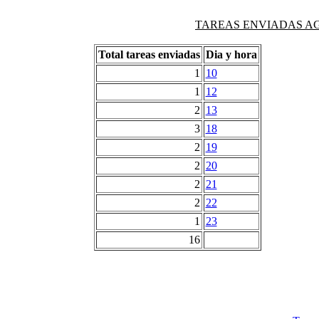
TAREAS ENVIADAS AG
Total tareas enviadas
Dia y hora
1
10
1
12
2
13
3
18
2
19
2
20
2
21
2
22
1
23
16