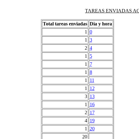
TAREAS ENVIADAS AG
Total tareas enviadas
Dia y hora
1
0
1
3
2
4
1
5
1
7
1
8
1
11
1
12
3
13
1
16
2
17
4
19
1
20
20