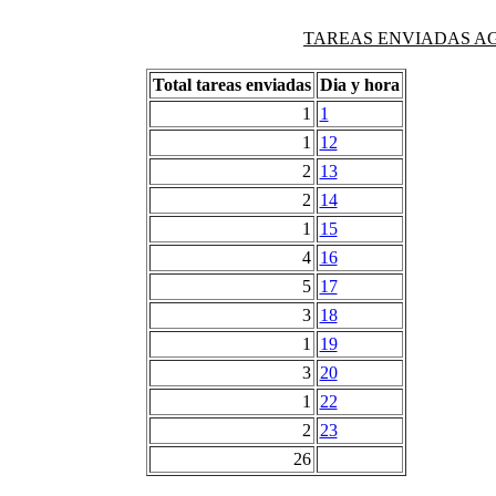
TAREAS ENVIADAS AG
Total tareas enviadas
Dia y hora
1
1
1
12
2
13
2
14
1
15
4
16
5
17
3
18
1
19
3
20
1
22
2
23
26