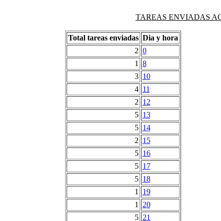
TAREAS ENVIADAS AG
Total tareas enviadas
Dia y hora
2
0
1
8
3
10
4
11
2
12
5
13
5
14
2
15
5
16
5
17
5
18
1
19
1
20
5
21