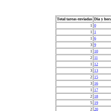
Total tareas enviadas
Dia y hor
1
0
1
1
1
6
3
9
1
10
2
11
1
12
3
13
2
15
3
16
1
17
2
18
5
19
2
20