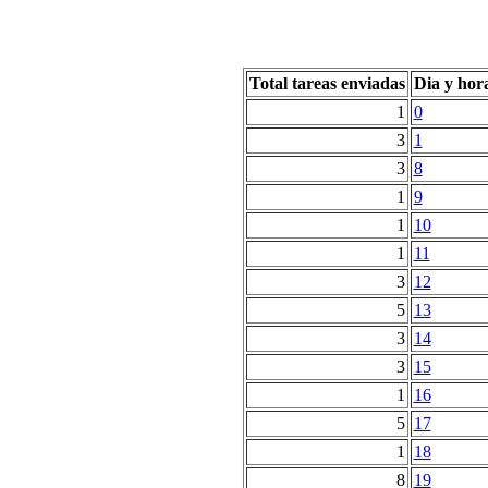
Total tareas enviadas
Dia y hor
1
0
3
1
3
8
1
9
1
10
1
11
3
12
5
13
3
14
3
15
1
16
5
17
1
18
8
19