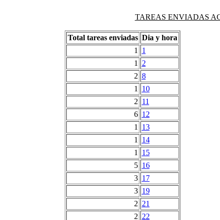
TAREAS ENVIADAS AG
Total tareas enviadas
Dia y hora
1
1
1
2
2
8
1
10
2
11
6
12
1
13
1
14
1
15
5
16
3
17
3
19
2
21
2
22