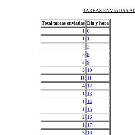
TAREAS ENVIADAS AG
Total tareas enviadas
Dia y hora
1
0
1
1
2
2
3
8
2
9
3
10
11
11
4
12
1
13
1
14
1
15
2
16
1
17
5
18