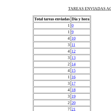
TAREAS ENVIADAS AG
Total tareas enviadas
Dia y hora
1
0
1
9
4
10
3
11
4
12
3
13
2
14
4
15
1
16
3
17
4
18
3
19
2
20
7
21