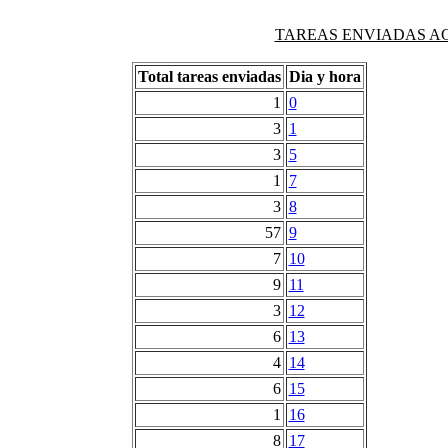
TAREAS ENVIADAS AG
Total tareas enviadas
Dia y hora
1
0
3
1
3
5
1
7
3
8
57
9
7
10
9
11
3
12
6
13
4
14
6
15
1
16
8
17