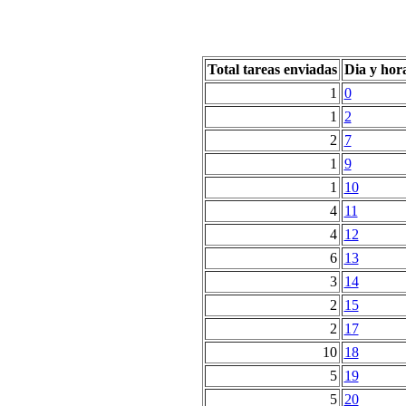
Total tareas enviadas
Dia y hor
1
0
1
2
2
7
1
9
1
10
4
11
4
12
6
13
3
14
2
15
2
17
10
18
5
19
5
20