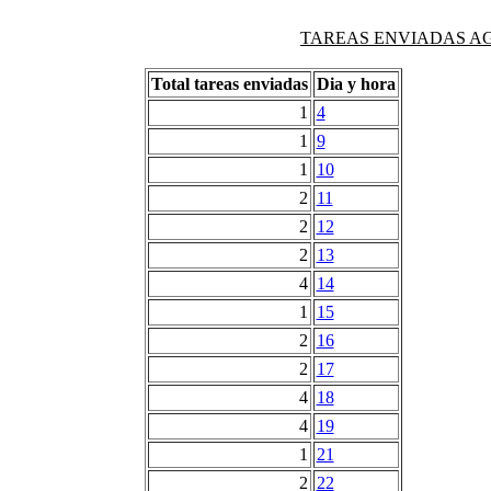
TAREAS ENVIADAS AG
Total tareas enviadas
Dia y hora
1
4
1
9
1
10
2
11
2
12
2
13
4
14
1
15
2
16
2
17
4
18
4
19
1
21
2
22