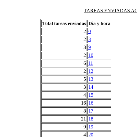
TAREAS ENVIADAS AG
Total tareas enviadas
Dia y hora
2
0
2
8
3
9
2
10
6
11
2
12
5
13
3
14
4
15
16
16
8
17
21
18
9
19
4
20