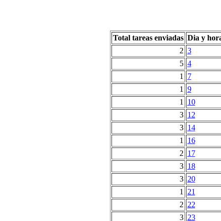
Total tareas enviadas
Dia y hor
2
3
5
4
1
7
1
9
1
10
3
12
3
14
1
16
2
17
3
18
3
20
1
21
2
22
3
23