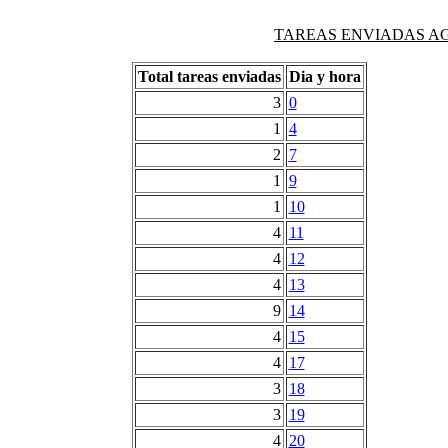
TAREAS ENVIADAS AG
Total tareas enviadas
Dia y hora
3
0
1
4
2
7
1
9
1
10
4
11
4
12
4
13
9
14
4
15
4
17
3
18
3
19
4
20