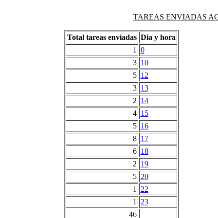
TAREAS ENVIADAS AG
Total tareas enviadas
Dia y hora
1
0
3
10
5
12
3
13
2
14
4
15
5
16
8
17
6
18
2
19
5
20
1
22
1
23
46