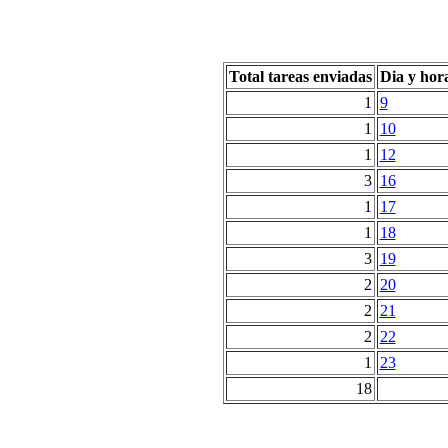
Total tareas enviadas
Dia y hor
1
9
1
10
1
12
3
16
1
17
1
18
3
19
2
20
2
21
2
22
1
23
18