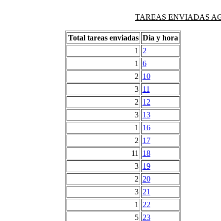
TAREAS ENVIADAS AG
Total tareas enviadas
Dia y hora
1
2
1
6
2
10
3
11
2
12
3
13
1
16
2
17
11
18
3
19
2
20
3
21
1
22
5
23