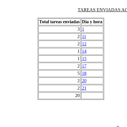
TAREAS ENVIADAS AG
Total tareas enviadas
Dia y hora
3
1
2
11
2
12
1
14
1
15
2
17
5
18
2
20
2
21
20