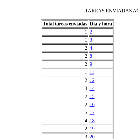
TAREAS ENVIADAS AG
Total tareas enviadas
Dia y hora
1
2
1
3
2
4
2
8
2
9
1
11
2
12
3
14
2
15
2
16
5
17
4
18
2
19
3
20