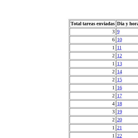
Total tareas enviadas
Dia y hor
3
9
6
10
1
11
2
12
1
13
2
14
2
15
1
16
2
17
4
18
3
19
2
20
1
21
1
22