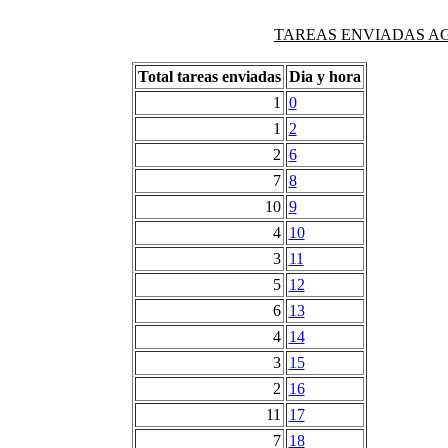
TAREAS ENVIADAS AG
Total tareas enviadas
Dia y hora
1
0
1
2
2
6
7
8
10
9
4
10
3
11
5
12
6
13
4
14
3
15
2
16
11
17
7
18