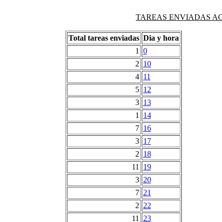
TAREAS ENVIADAS AG
Total tareas enviadas
Dia y hora
1
0
2
10
4
11
5
12
3
13
1
14
7
16
3
17
2
18
11
19
3
20
7
21
2
22
11
23