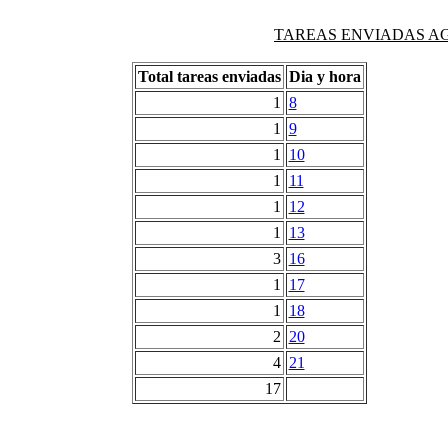
TAREAS ENVIADAS AG
Total tareas enviadas
Dia y hora
1
8
1
9
1
10
1
11
1
12
1
13
3
16
1
17
1
18
2
20
4
21
17