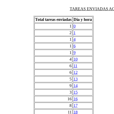
TAREAS ENVIADAS AG
Total tareas enviadas
Dia y hora
1
0
2
1
1
4
1
6
1
9
4
10
6
11
6
12
5
13
9
14
3
15
16
16
8
17
11
18