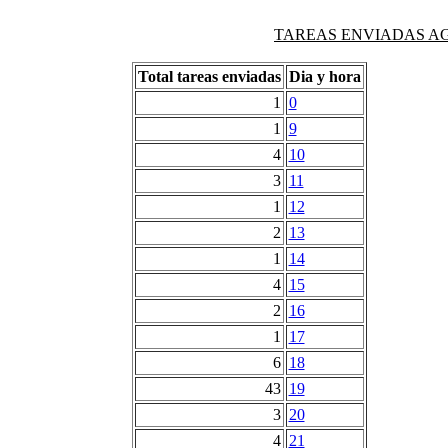
TAREAS ENVIADAS AG
Total tareas enviadas
Dia y hora
1
0
1
9
4
10
3
11
1
12
2
13
1
14
4
15
2
16
1
17
6
18
43
19
3
20
4
21