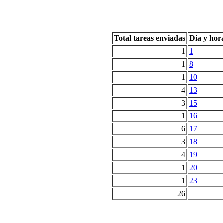
Total tareas enviadas
Dia y hor
1
1
1
8
1
10
4
13
3
15
1
16
6
17
3
18
4
19
1
20
1
23
26