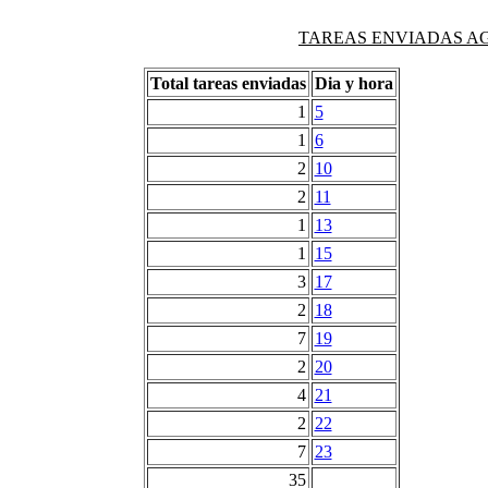
TAREAS ENVIADAS AG
Total tareas enviadas
Dia y hora
1
5
1
6
2
10
2
11
1
13
1
15
3
17
2
18
7
19
2
20
4
21
2
22
7
23
35