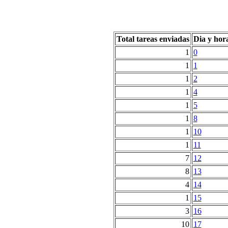
Total tareas enviadas
Dia y hor
1
0
1
1
1
2
1
4
1
5
1
8
1
10
1
11
7
12
8
13
4
14
1
15
3
16
10
17