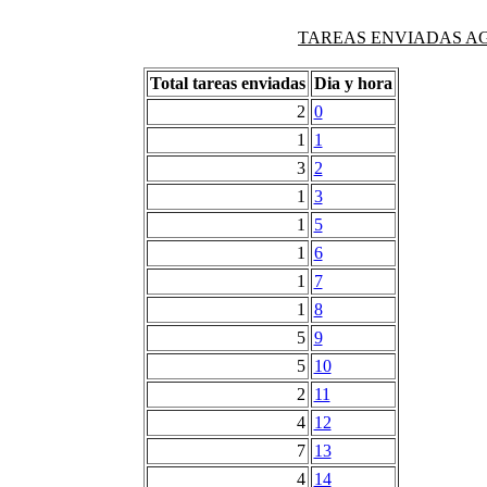
TAREAS ENVIADAS AG
Total tareas enviadas
Dia y hora
2
0
1
1
3
2
1
3
1
5
1
6
1
7
1
8
5
9
5
10
2
11
4
12
7
13
4
14