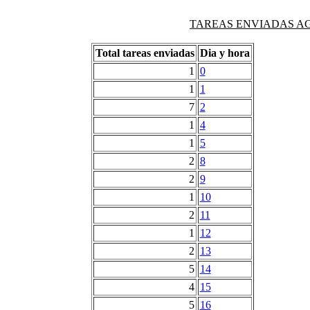
TAREAS ENVIADAS AG
Total tareas enviadas
Dia y hora
1
0
1
1
7
2
1
4
1
5
2
8
2
9
1
10
2
11
1
12
2
13
5
14
4
15
5
16