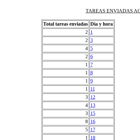
TAREAS ENVIADAS AG
Total tareas enviadas
Dia y hora
2
1
2
3
4
5
2
6
1
7
1
8
1
9
1
11
3
12
4
13
3
15
8
16
5
17
1
18