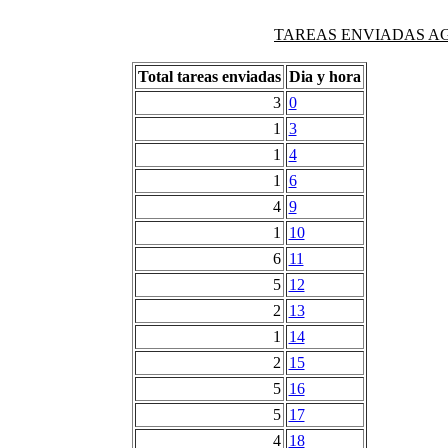
TAREAS ENVIADAS AG
Total tareas enviadas
Dia y hora
3
0
1
3
1
4
1
6
4
9
1
10
6
11
5
12
2
13
1
14
2
15
5
16
5
17
4
18