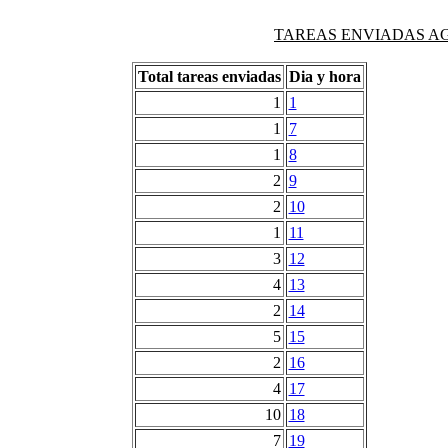
TAREAS ENVIADAS AG
Total tareas enviadas
Dia y hora
1
1
1
7
1
8
2
9
2
10
1
11
3
12
4
13
2
14
5
15
2
16
4
17
10
18
7
19