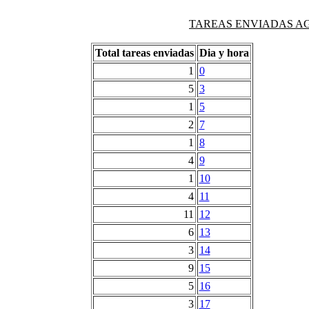
TAREAS ENVIADAS AG
Total tareas enviadas
Dia y hora
1
0
5
3
1
5
2
7
1
8
4
9
1
10
4
11
11
12
6
13
3
14
9
15
5
16
3
17