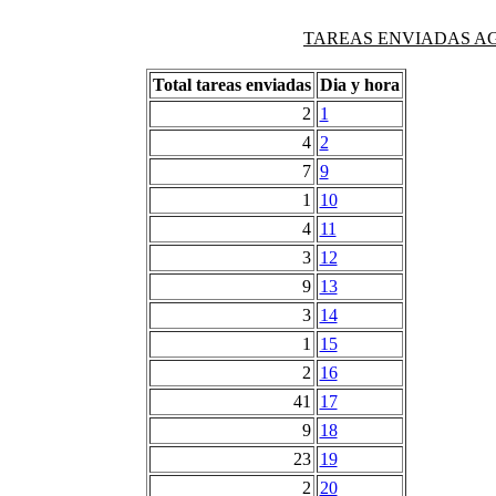
TAREAS ENVIADAS AG
Total tareas enviadas
Dia y hora
2
1
4
2
7
9
1
10
4
11
3
12
9
13
3
14
1
15
2
16
41
17
9
18
23
19
2
20