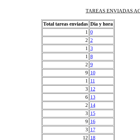
TAREAS ENVIADAS AG
Total tareas enviadas
Dia y hora
1
0
2
2
1
3
1
8
2
9
9
10
1
11
3
12
6
13
2
14
3
15
9
16
3
17
12
18