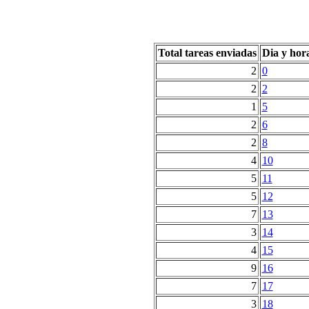
Total tareas enviadas
Dia y hor
2
0
2
2
1
5
2
6
2
8
4
10
5
11
5
12
7
13
3
14
4
15
9
16
7
17
3
18