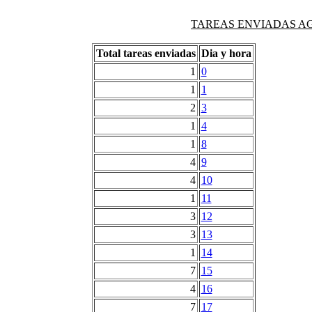
TAREAS ENVIADAS AG
Total tareas enviadas
Dia y hora
1
0
1
1
2
3
1
4
1
8
4
9
4
10
1
11
3
12
3
13
1
14
7
15
4
16
7
17