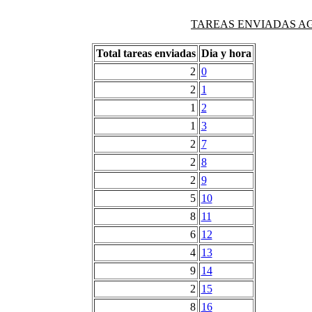
TAREAS ENVIADAS AG
Total tareas enviadas
Dia y hora
2
0
2
1
1
2
1
3
2
7
2
8
2
9
5
10
8
11
6
12
4
13
9
14
2
15
8
16