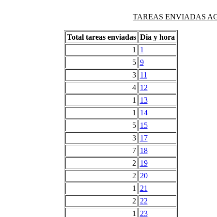
TAREAS ENVIADAS AG
Total tareas enviadas
Dia y hora
1
1
5
9
3
11
4
12
1
13
1
14
5
15
3
17
7
18
2
19
2
20
1
21
2
22
1
23