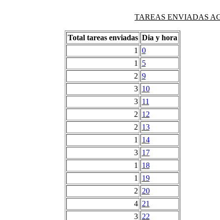
TAREAS ENVIADAS AG
Total tareas enviadas
Dia y hora
1
0
1
5
2
9
3
10
3
11
2
12
2
13
1
14
3
17
1
18
1
19
2
20
4
21
3
22