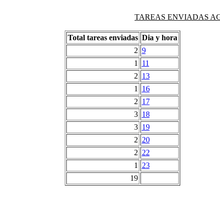
TAREAS ENVIADAS AG
Total tareas enviadas
Dia y hora
2
9
1
11
2
13
1
16
2
17
3
18
3
19
2
20
2
22
1
23
19